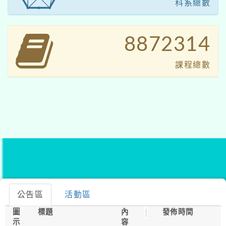
科系總數
9150541
課程總數
公告區
活動區
圖
標題
內
發佈時間
示
容