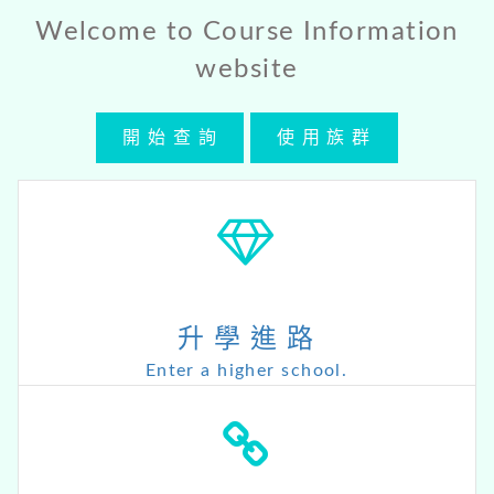
Welcome to Course Information
website
開 始 查 詢
使 用 族 群
升 學 進 路
Enter a higher school.