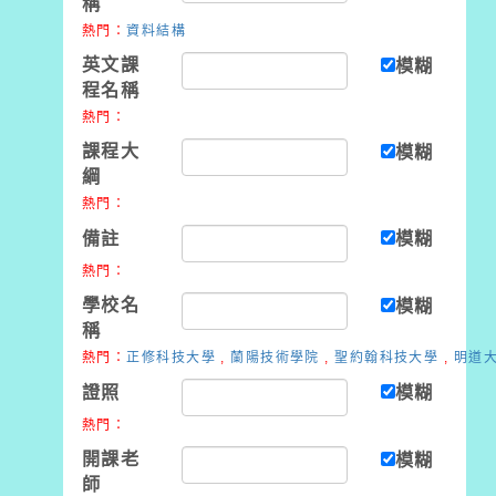
稱
熱門：
資料結構
英文課
模糊
程名稱
熱門：
課程大
模糊
綱
熱門：
備註
模糊
熱門：
學校名
模糊
稱
熱門：
正修科技大學
,
蘭陽技術學院
,
聖約翰科技大學
,
明道
證照
模糊
熱門：
開課老
模糊
師