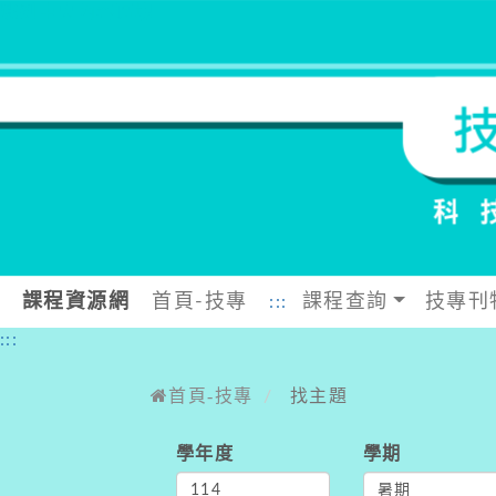
跳到中央內容區塊
課程資源網
首頁-技專
課程查詢
技專刊
:::
:::
首頁-技專
找主題
學年度
學期